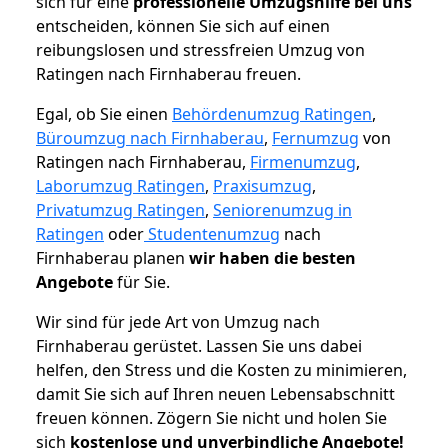
sich für eine
professionelle Umzugshilfe bei uns
entscheiden, können Sie sich auf einen
reibungslosen und stressfreien Umzug von
Ratingen nach Firnhaberau freuen.
Egal, ob Sie einen
Behördenumzug Ratingen
,
Büroumzug nach Firnhaberau
,
Fernumzug
von
Ratingen nach Firnhaberau,
Firmenumzug
,
Laborumzug Ratingen
,
Praxisumzug
,
Privatumzug Ratingen
,
Seniorenumzug in
Ratingen
oder
Studentenumzug
nach
Firnhaberau planen
wir haben die besten
Angebote
für Sie.
Wir sind für jede Art von Umzug nach
Firnhaberau gerüstet. Lassen Sie uns dabei
helfen, den Stress und die Kosten zu minimieren,
damit Sie sich auf Ihren neuen Lebensabschnitt
freuen können.
Zögern Sie nicht und holen Sie
sich
kostenlose und unverbindliche Angebote!