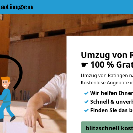
atingen
Umzug von R
☛ 100 % Gra
Umzug von Ratingen n
Kostenlose Angebote i
✓
Wir helfen Ihne
✓
Schnell & unverb
✓
Finden Sie das 
blitzschnell ko