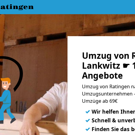
atingen
Umzug von R
Lankwitz ☛ 1
Angebote
Umzug von Ratingen na
Umzugsunternehmen - 
Umzüge ab 69€
✓
Wir helfen Ihne
✓
Schnell & unverb
✓
Finden Sie das 