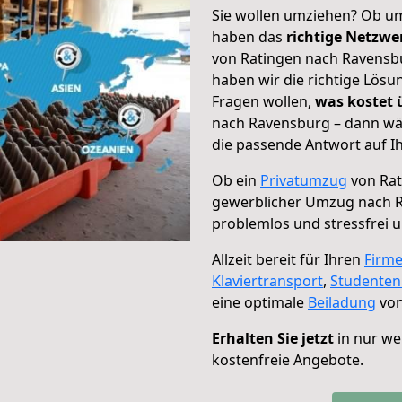
Sie wollen umziehen? Ob um
haben das
richtige Netzw
von Ratingen nach Ravensbu
haben wir die richtige Lösu
Fragen wollen,
was kostet
nach Ravensburg – dann wäh
die passende Antwort auf Ih
Ob ein
Privatumzug
von Rat
gewerblicher Umzug nach 
problemlos und stressfrei 
Allzeit bereit für Ihren
Firm
Klaviertransport
,
Studente
eine optimale
Beiladung
von
Erhalten Sie jetzt
in nur we
kostenfreie Angebote.