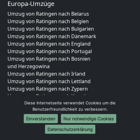
Europa-Umzüge
Umzug von Ratingen nach Belarus
Umzug von Ratingen nach Belgien
Umzug von Ratingen nach Bulgarien
Umzug von Ratingen nach Dänemark
Umzug von Ratingen nach England
Umzug von Ratingen nach Portugal
Umzug von Ratingen nach Bosnien
und Herzegowina
Umzug von Ratingen nach Irland
Umzug von Ratingen nach Lettland
Umzug von Ratingen nach Zypern
Umzug von Ratingen nach Kroatien
Diese Internetseite verwendet Cookies um die
Umzug von Ratingen nach Estland
Benutzerfreundlichkeit zu verbessern.
Umzug von Ratingen nach Finnland
Umzug von Ratingen nach Frankreich
Einverstanden
Nur notwendige Cookies
Umzug von Ratingen nach Griechenland
Datenschutzerklärung
Umzug von Ratingen nach Italien