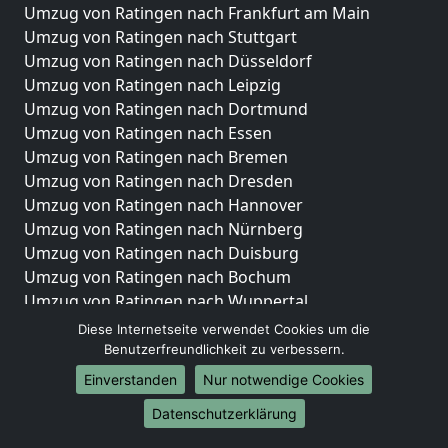
Umzug von Ratingen nach Frankfurt am Main
Umzug von Ratingen nach Stuttgart
Umzug von Ratingen nach Düsseldorf
Umzug von Ratingen nach Leipzig
Umzug von Ratingen nach Dortmund
Umzug von Ratingen nach Essen
Umzug von Ratingen nach Bremen
Umzug von Ratingen nach Dresden
Umzug von Ratingen nach Hannover
Umzug von Ratingen nach Nürnberg
Umzug von Ratingen nach Duisburg
Umzug von Ratingen nach Bochum
Umzug von Ratingen nach Wuppertal
Umzug von Ratingen nach Bielefeld
Diese Internetseite verwendet Cookies um die
Umzug von Ratingen nach Bonn
Benutzerfreundlichkeit zu verbessern.
Umzug von Ratingen nach Münster
Einverstanden
Nur notwendige Cookies
Internationale-Umzüge
Datenschutzerklärung
Umzug von Ratingen nach Brasilien