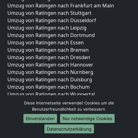
Umzug von Ratingen nach Frankfurt am Main
Umzug von Ratingen nach Stuttgart
Umzug von Ratingen nach Düsseldorf
Umzug von Ratingen nach Leipzig
Umzug von Ratingen nach Dortmund
Umzug von Ratingen nach Essen
Umzug von Ratingen nach Bremen
Umzug von Ratingen nach Dresden
Umzug von Ratingen nach Hannover
Umzug von Ratingen nach Nürnberg
Umzug von Ratingen nach Duisburg
Umzug von Ratingen nach Bochum
Umzug von Ratingen nach Wuppertal
Umzug von Ratingen nach Bielefeld
Diese Internetseite verwendet Cookies um die
Umzug von Ratingen nach Bonn
Benutzerfreundlichkeit zu verbessern.
Umzug von Ratingen nach Münster
Einverstanden
Nur notwendige Cookies
Internationale-Umzüge
Datenschutzerklärung