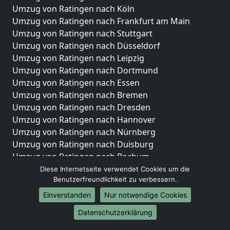
Umzug von Ratingen nach Köln
Umzug von Ratingen nach Frankfurt am Main
Umzug von Ratingen nach Stuttgart
Umzug von Ratingen nach Düsseldorf
Umzug von Ratingen nach Leipzig
Umzug von Ratingen nach Dortmund
Umzug von Ratingen nach Essen
Umzug von Ratingen nach Bremen
Umzug von Ratingen nach Dresden
Umzug von Ratingen nach Hannover
Umzug von Ratingen nach Nürnberg
Umzug von Ratingen nach Duisburg
Umzug von Ratingen nach Bochum
Umzug von Ratingen nach Wuppertal
Diese Internetseite verwendet Cookies um die
Benutzerfreundlichkeit zu verbessern.
Umzug von Ratingen nach Bielefeld
Umzug von Ratingen nach Bonn
Einverstanden
Nur notwendige Cookies
Umzug von Ratingen nach Münster
Datenschutzerklärung
Internationale-Umzüge