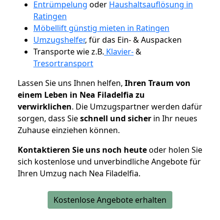
Entrümpelung
oder
Haushaltsauflösung in
Ratingen
Möbellift günstig mieten in Ratingen
Umzugshelfer
, für das Ein- & Auspacken
Transporte wie z.B.
Klavier-
&
Tresortransport
Lassen Sie uns Ihnen helfen,
Ihren Traum von
einem Leben in Nea Filadelfia zu
verwirklichen
. Die Umzugspartner werden dafür
sorgen, dass Sie
schnell und sicher
in Ihr neues
Zuhause einziehen können.
Kontaktieren Sie uns noch heute
oder holen Sie
sich kostenlose und unverbindliche Angebote für
Ihren Umzug nach Nea Filadelfia.
Kostenlose Angebote erhalten