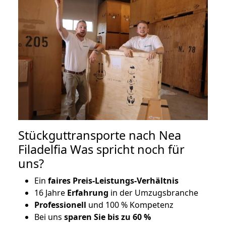
Stückguttransporte nach Nea
Filadelfia Was spricht noch für
uns?
Ein
faires Preis-Leistungs-Verhältnis
16 Jahre
Erfahrung
in der Umzugsbranche
Professionell
und 100 % Kompetenz
Bei uns
sparen Sie bis zu 60 %