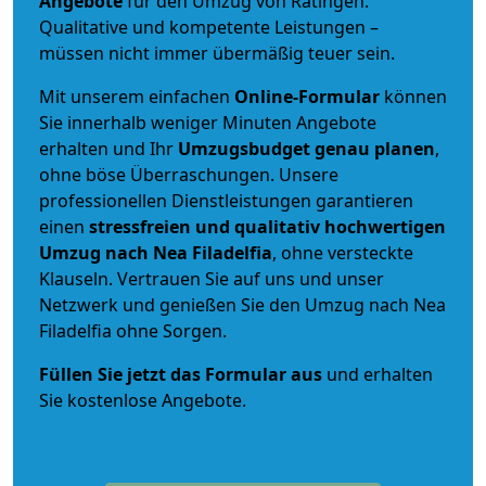
Angebote
für den Umzug von Ratingen.
Qualitative und kompetente Leistungen –
müssen nicht immer übermäßig teuer sein.
Mit unserem einfachen
Online-Formular
können
Sie innerhalb weniger Minuten Angebote
erhalten und Ihr
Umzugsbudget
genau
planen
,
ohne böse Überraschungen. Unsere
professionellen Dienstleistungen garantieren
einen
stressfreien und qualitativ hochwertigen
Umzug nach Nea Filadelfia
, ohne versteckte
Klauseln. Vertrauen Sie auf uns und unser
Netzwerk und genießen Sie den Umzug nach Nea
Filadelfia ohne Sorgen.
Füllen Sie jetzt das Formular aus
und erhalten
Sie kostenlose Angebote.