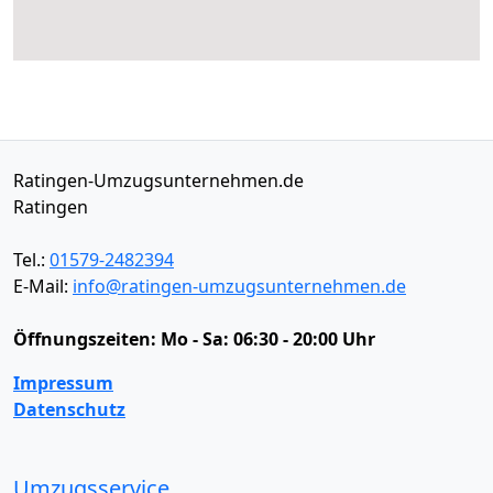
Ratingen-Umzugsunternehmen.de
Ratingen
Tel.:
01579-2482394
E-Mail:
info@ratingen-umzugsunternehmen.de
Öffnungszeiten:
Mo - Sa: 06:30 - 20:00 Uhr
Impressum
Datenschutz
Umzugsservice