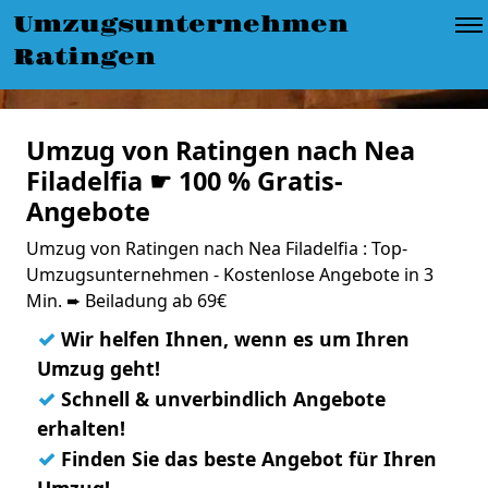
Umzugsunternehmen
Ratingen
Umzug von Ratingen nach Nea
Filadelfia ☛ 100 % Gratis-
Angebote
Umzug von Ratingen nach Nea Filadelfia : Top-
Umzugsunternehmen - Kostenlose Angebote in 3
Min. ➨ Beiladung ab 69€
✓
Wir helfen Ihnen, wenn es um Ihren
Umzug geht!
✓
Schnell & unverbindlich Angebote
erhalten!
✓
Finden Sie das beste Angebot für Ihren