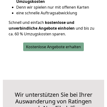
Umzugskosten
D
enn wir spielen nur mit offenen Karten
eine schnelle Auftragsabwicklung
Schnell und einfach
kostenlose und
unverbindliche Angebote einholen
und bis zu
ca. 6
0 % Umzugskosten sparen.
Kostenlose Angebote erhalten
Wir unterstützen Sie bei Ihrer
Auswanderung von Ratingen