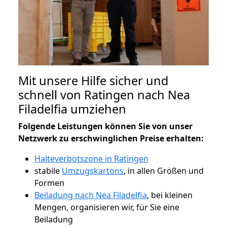
Mit unsere Hilfe sicher und
schnell von Ratingen nach Nea
Filadelfia umziehen
Folgende Leistungen können Sie von unser
Netzwerk zu erschwinglichen Preise erhalten:
Halteverbotszone in Ratingen
stabile
Umzugskartons
, in allen Größen und
Formen
Beiladung nach Nea Filadelfia
, bei kleinen
Mengen, organisieren wir, für Sie eine
Beiladung