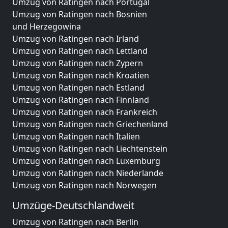
Umzug von Ratingen nach Portugal
Umzug von Ratingen nach Bosnien
und Herzegowina
Umzug von Ratingen nach Irland
Umzug von Ratingen nach Lettland
Umzug von Ratingen nach Zypern
Umzug von Ratingen nach Kroatien
Umzug von Ratingen nach Estland
Umzug von Ratingen nach Finnland
Umzug von Ratingen nach Frankreich
Umzug von Ratingen nach Griechenland
Umzug von Ratingen nach Italien
Umzug von Ratingen nach Liechtenstein
Umzug von Ratingen nach Luxemburg
Umzug von Ratingen nach Niederlande
Umzug von Ratingen nach Norwegen
Umzüge-Deutschlandweit
Umzug von Ratingen nach Berlin