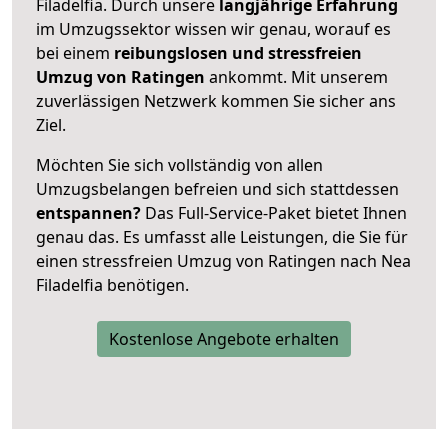
Filadelfia. Durch unsere
langjährige Erfahrung
im Umzugssektor wissen wir genau, worauf es
bei einem
reibungslosen und stressfreien
Umzug von Ratingen
ankommt. Mit unserem
zuverlässigen Netzwerk kommen Sie sicher ans
Ziel.
Möchten Sie sich vollständig von allen
Umzugsbelangen befreien und sich stattdessen
entspannen?
Das Full-Service-Paket bietet Ihnen
genau das. Es umfasst alle Leistungen, die Sie für
einen stressfreien Umzug von Ratingen nach Nea
Filadelfia benötigen.
Kostenlose Angebote erhalten