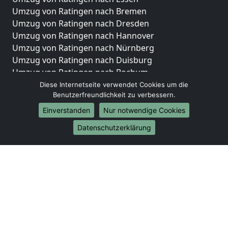
Umzug von Ratingen nach Bremen
Umzug von Ratingen nach Dresden
Umzug von Ratingen nach Hannover
Umzug von Ratingen nach Nürnberg
Umzug von Ratingen nach Duisburg
Umzug von Ratingen nach Bochum
Umzug von Ratingen nach Wuppertal
Diese Internetseite verwendet Cookies um die
Benutzerfreundlichkeit zu verbessern.
Umzug von Ratingen nach Bielefeld
Umzug von Ratingen nach Bonn
Einverstanden
Nur notwendige Cookies
Umzug von Ratingen nach Münster
Datenschutzerklärung
Internationale-Umzüge
Umzug von Ratingen nach Brasilien
Umzug von Ratingen nach Brunei Darussalam
Umzug von Ratingen nach Burkina Faso
Umzug von Ratingen nach Burundi
Umzug von Ratingen nach Chile
Umzug von Ratingen nach China